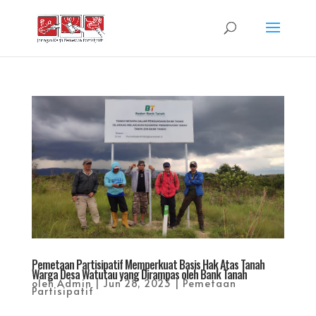
Pemetaan Partisipatif Memperkuat Basis Hak Atas Tanah
Warga Desa Watutau yang Dirampas oleh Bank Tanah
oleh
Admin
|
Jun 28, 2023
|
Pemetaan
Partisipatif