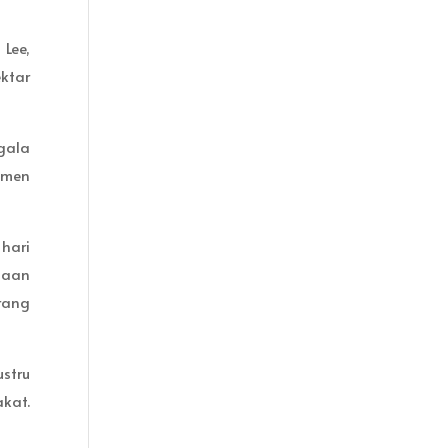
Lee,
ktar
gala
umen
hari
haan
rang
stru
kat.