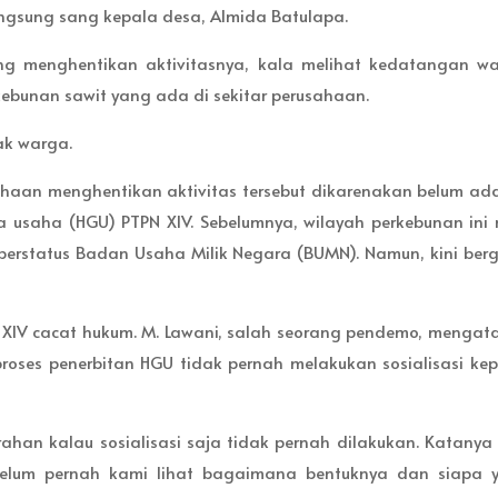
angsung sang kepala desa, Almida Batulapa.
ng menghentikan aktivitasnya, kala melihat kedatangan wa
ebunan sawit yang ada di sekitar perusahaan.
ak warga.
haan menghentikan aktivitas tersebut dikarenakan belum ad
 usaha (HGU) PTPN XIV. Sebelumnya, wilayah perkebunan ini m
berstatus Badan Usaha Milik Negara (BUMN). Namun, kini berg
 XIV cacat hukum. M. Lawani, salah seorang pendemo, mengat
proses penerbitan HGU tidak pernah melakukan sosialisasi ke
an kalau sosialisasi saja tidak pernah dilakukan. Katanya
 belum pernah kami lihat bagaimana bentuknya dan siapa 