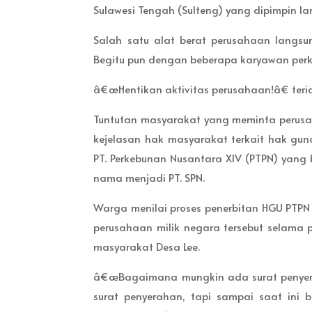
Sulawesi Tengah (Sulteng) yang dipimpin l
Salah satu alat berat perusahaan langsu
Begitu pun dengan beberapa karyawan perk
â€œHentikan aktivitas perusahaan!â€ teri
Tuntutan masyarakat yang meminta perusa
kejelasan hak masyarakat terkait hak guna
PT. Perkebunan Nusantara XIV (PTPN) yang 
nama menjadi PT. SPN.
Warga menilai proses penerbitan HGU PTPN
perusahaan milik negara tersebut selama 
masyarakat Desa Lee.
â€œBagaimana mungkin ada surat penyerah
surat penyerahan, tapi sampai saat ini