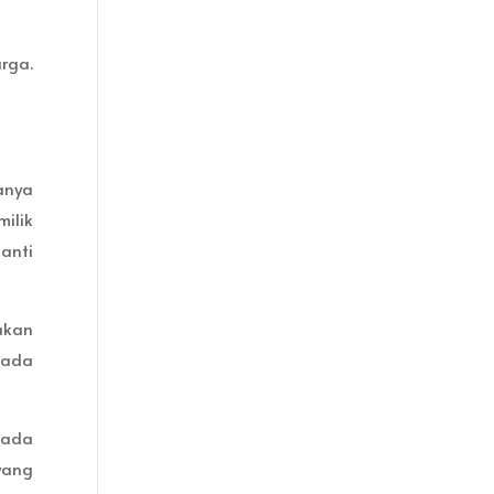
rga.
anya
ilik
anti
akan
pada
 ada
yang