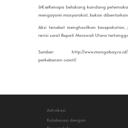
â€œKenapa belakang kandang peternakan
mengayomi masyarakat, bukan dibenturkan
Aksi tersebut menghasilkan kesepakatan
revisi surat Bupati Morowali Utara tertangg
Sumber: http://www.mongabay.co.id/2015
perkebunan-sawit/
Advokasi
Kolaborasi dengan
Pemerintah