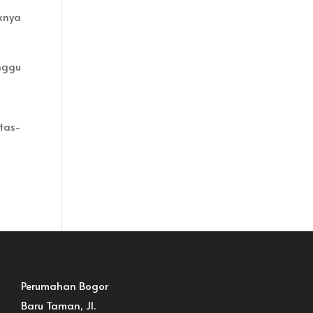
knya
nggu
tas-
Perumahan Bogor
Baru Taman, Jl.