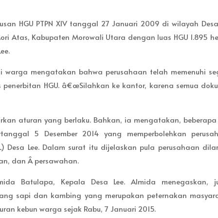
san HGU PTPN XIV tanggal 27 Januari 2009 di wilayah Desa 
ori Atas, Kabupaten Morowali Utara dengan luas HGU 1.895 he
ee.
ui warga mengatakan bahwa perusahaan telah memenuhi se
s penerbitan HGU. â€œSilahkan ke kantor, karena semua dok
rkan aturan yang berlaku. Bahkan, ia mengatakan, beberapa 
ertanggal 5 Desember 2014 yang memperbolehkan perusa
L) Desa Lee. Dalam surat itu dijelaskan pula perusahaan dila
kan, dan Â persawahan.
ida Batulapa, Kepala Desa Lee. Almida menegaskan, ju
ang sapi dan kambing yang merupakan peternakan masyara
ran kebun warga sejak Rabu, 7 Januari 2015.