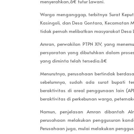
menyerahkan,â€ tutur Lawani.
Warga menganggap, terbitnya Surat Keputu
Kasingoli, dan Desa Gontara, Kecamatan M
tidak pernah melibatkan masyarakat Desa L
Amran, perwakilan PTPN XIV, yang menem
persyaratan yang dibutuhkan dalam prose
yang diminta telah tersedia.â€
Menurutnya, perusahaan bertindak berdasa
sebelumnya, sudah ada surat bupati t
beraktivitas di areal penggunaan lain (AP
beraktivitas di perkebunan warga, peterna
Namun, penjelasan Amran dibantah Alm
perusahaan melakukan penggusuran kand
Perusahaan juga, mulai melakukan penggusu