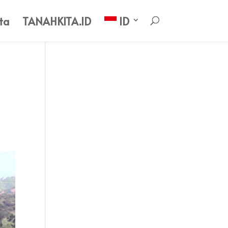
ta
TANAHKITA.ID
ID