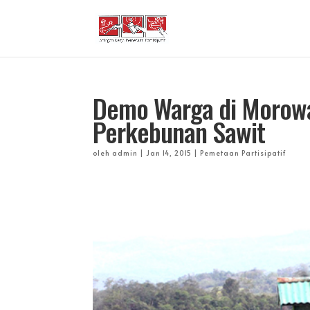
Demo Warga di Morowal
Perkebunan Sawit
oleh
admin
|
Jan 14, 2015
|
Pemetaan Partisipatif