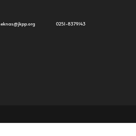
seknas@jkpp.org
0251-8379143