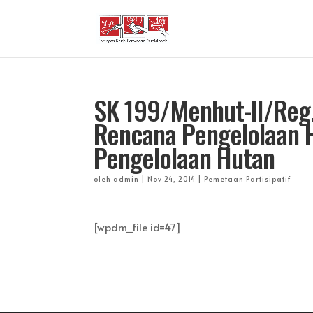
SK 199/Menhut-II/Reg
Rencana Pengelolaan 
Pengelolaan Hutan
oleh
admin
|
Nov 24, 2014
|
Pemetaan Partisipatif
[wpdm_file id=47]