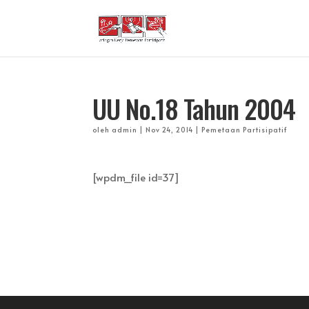
UU No.18 Tahun 2004
oleh
admin
|
Nov 24, 2014
|
Pemetaan Partisipatif
[wpdm_file id=37]