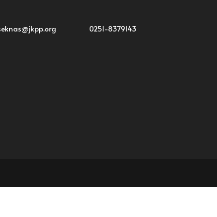
seknas@jkpp.org
0251-8379143