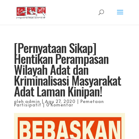
[Pernyataan Sikap]
Hentikan Perampasan
Wilayah Adat dan
Kriminalisasi Masyarakat
Adat Laman Kinipan!
oleh
admin
|
Agu 27, 2020
|
Pemetaan
Partisipatif
|
0 Komentar