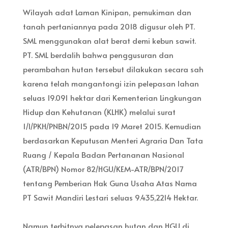
Wilayah adat Laman Kinipan, pemukiman dan
tanah pertaniannya pada 2018 digusur oleh PT.
SML menggunakan alat berat demi kebun sawit.
PT. SML berdalih bahwa penggusuran dan
perambahan hutan tersebut dilakukan secara sah
karena telah mangantongi izin pelepasan lahan
seluas 19.091 hektar dari Kementerian Lingkungan
Hidup dan Kehutanan (KLHK) melalui surat
1/I/PKH/PNBN/2015 pada 19 Maret 2015. Kemudian
berdasarkan Keputusan Menteri Agraria Dan Tata
Ruang / Kepala Badan Pertananan Nasional
(ATR/BPN) Nomor 82/HGU/KEM-ATR/BPN/2017
tentang Pemberian Hak Guna Usaha Atas Nama
PT Sawit Mandiri Lestari seluas 9.435,2214 Hektar.
Namun terbitnya pelepasan hutan dan HGU di