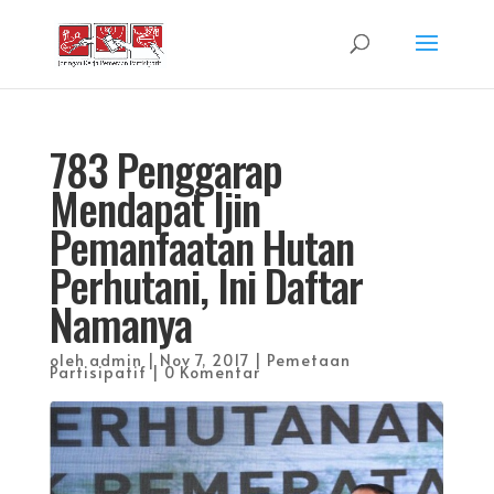
783 Penggarap
Mendapat Ijin
Pemanfaatan Hutan
Perhutani, Ini Daftar
Namanya
oleh
admin
|
Nov 7, 2017
|
Pemetaan
Partisipatif
|
0 Komentar