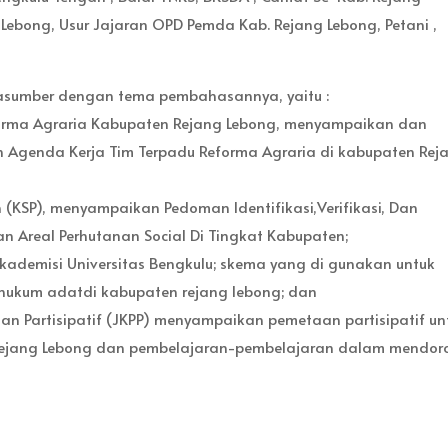
Lebong, Usur Jajaran OPD Pemda Kab. Rejang Lebong, Petani ,
rasumber dengan tema pembahasannya, yaitu :
eforma Agraria Kabupaten Rejang Lebong, menyampaikan dan
n Agenda Kerja Tim Terpadu Reforma Agraria di kabupaten Rej
 (KSP), menyampaikan Pedoman Identifikasi,Verifikasi, Dan
 Areal Perhutanan Social Di Tingkat Kabupaten;
Akademisi Universitas Bengkulu; skema yang di gunakan untuk
hukum adatdi kabupaten rejang lebong; dan
n Partisipatif (JKPP) menyampaikan pemetaan partisipatif un
 Rejang Lebong dan pembelajaran-pembelajaran dalam mendor