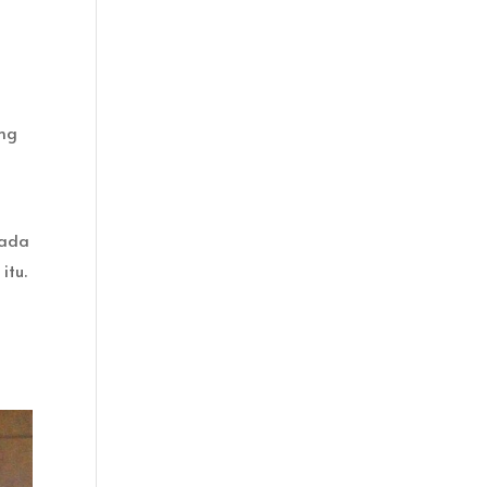
ang
pada
itu.