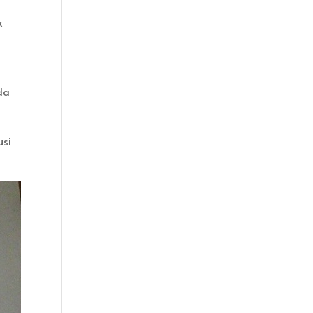
k
da
usi