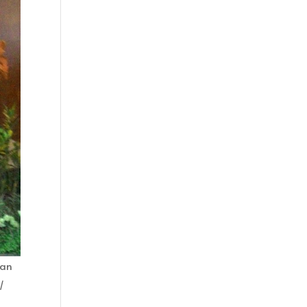
aan
/