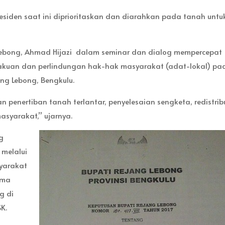
esiden saat ini diprioritaskan dan diarahkan pada tanah untu
Lebong, Ahmad Hijazi dalam seminar dan dialog mempercepat
gakuan dan perlindungan hak-hak masyarakat (adat-lokal) pa
ng Lebong, Bengkulu.
penertiban tanah terlantar, penyelesaian sengketa, redistrib
asyarakat,” ujarnya.
g
 melalui
yarakat
rma
g di
K.