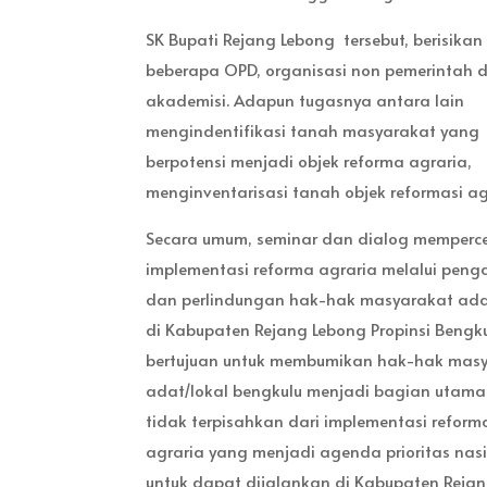
SK Bupati Rejang Lebong tersebut, berisikan
beberapa OPD, organisasi non pemerintah 
akademisi. Adapun tugasnya antara lain
mengindentifikasi tanah masyarakat yang
berpotensi menjadi objek reforma agraria,
menginventarisasi tanah objek reformasi ag
Secara umum, seminar dan dialog memperc
implementasi reforma agraria melalui pen
dan perlindungan hak-hak masyarakat ada
di Kabupaten Rejang Lebong Propinsi Bengku
bertujuan untuk membumikan hak-hak mas
adat/lokal bengkulu menjadi bagian utam
tidak terpisahkan dari implementasi reform
agraria yang menjadi agenda prioritas nas
untuk dapat dijalankan di Kabupaten Rejan