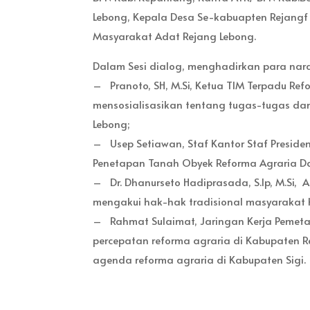
Lebong, Kepala Desa Se-kabuapten Rejangf 
Masyarakat Adat Rejang Lebong.
Dalam Sesi dialog, menghadirkan para na
– Pranoto, SH, M.Si, Ketua TIM Terpadu R
mensosialisasikan tentang tugas-tugas da
Lebong;
– Usep Setiawan, Staf Kantor Staf Presiden
Penetapan Tanah Obyek Reforma Agraria Dan
– Dr. Dhanurseto Hadiprasada, S.Ip, M.Si, 
mengakui hak-hak tradisional masyarakat 
– Rahmat Sulaimat, Jaringan Kerja Pemetaa
percepatan reforma agraria di Kabupaten
agenda reforma agraria di Kabupaten Sigi.