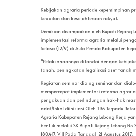
Kebijakan agraria periode kepemimpinan pr
keadilan dan kesejahteraan rakyat.
Demikian disampaikan oleh Bupati Rejang 
implementasi reforma agraria melalui pen
Selasa (12/9) di Aula Pemda Kabupaten Reja
“Pelaksanaannya ditandai dengan kebijakan 
tanah, peningkatan legalisasi aset tanah m
Kegiatan seminar dialog seminar dan dialo
mempercepat implementasi reforma agraria
pengakuan dan perlindungan hak-hak mas
adat/lokal diinisiasi Oleh TIM Terpadu Refo
Agraria Kabupaten Rejang Lebong Kerja yan
bentuk melalui SK Bupati Rejang Lebong No S
180.417. VIII Pada Tanggal 21 Agustus 2017.