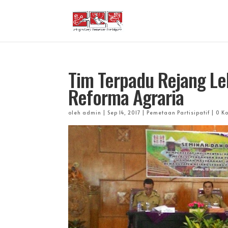
Tim Terpadu Rejang L
Reforma Agraria
oleh
admin
|
Sep 14, 2017
|
Pemetaan Partisipatif
|
0 K