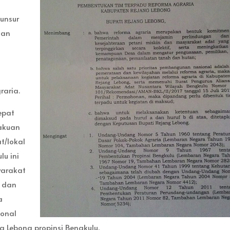
 unsur
dan
raria.
epat
gakuan
t/lokal
lu ini
yarakat
a dan
a
ional
g Lebong propinsi Bengkulu.