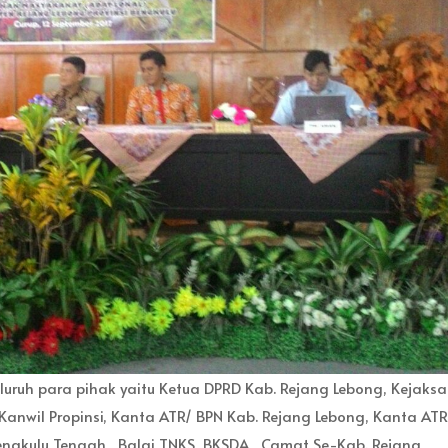
eluruh para pihak yaitu Ketua DPRD Kab. Rejang Lebong, Kejaks
 Kanwil Propinsi, Kanta ATR/ BPN Kab. Rejang Lebong, Kanta ATR
ngkulu Tengah , Balai TNKS, BKSDA , Camat Se-Kab. Rejang